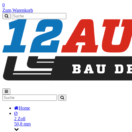
0
Zum Warenkorb
Home
Ø
2 Zoll
50,8 mm