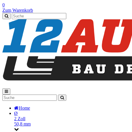
0
Zum Warenkorb
Home
Ø
2 Zoll
50,8 mm