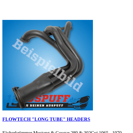
FLOWTECH "LONG TUBE" HEADERS
Fächerkrümmer Mustang & Cougar 289 & 302Cui 1965 - 1970