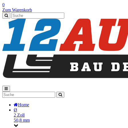
0
Zum Warenkorb
Home
Ø
2 Zoll
50,8 mm