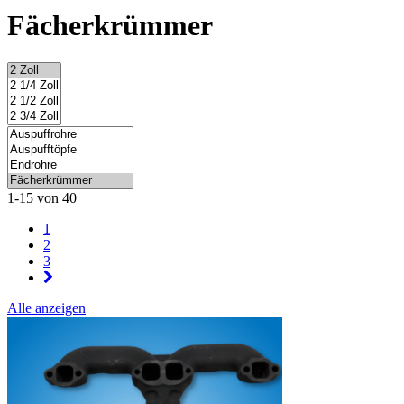
Fächerkrümmer
1-15 von 40
1
2
3
Alle anzeigen