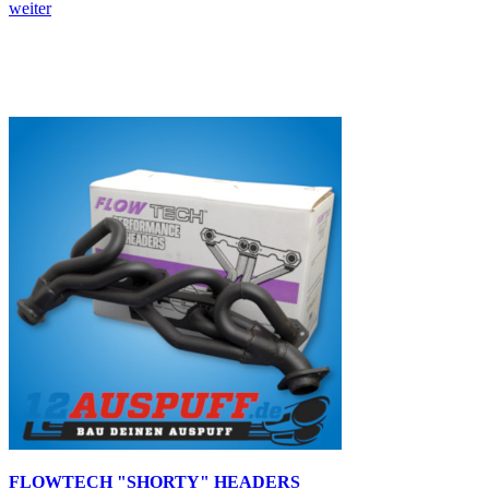
weiter
FLOWTECH "SHORTY" HEADERS