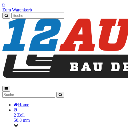
0
Zum Warenkorb
Home
Ø
2 Zoll
50,8 mm