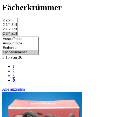
Fächerkrümmer
1-15 von 36
1
2
3
Alle anzeigen