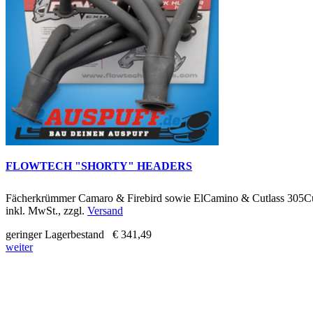
FLOWTECH "SHORTY" HEADERS
Fächerkrümmer Camaro & Firebird sowie ElCamino & Cutlass 305Cu
inkl. MwSt., zzgl.
Versand
geringer Lagerbestand
€ 341,49
weiter