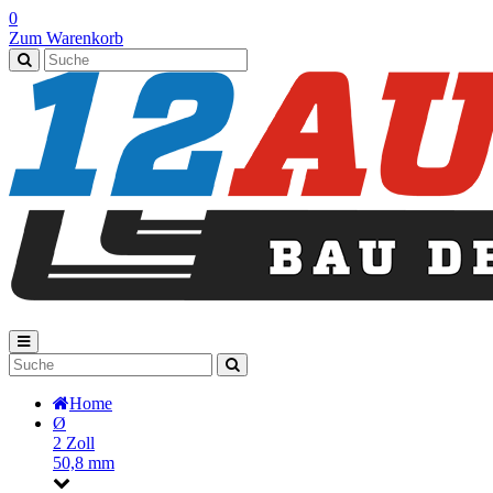
0
Zum Warenkorb
Home
Ø
2 Zoll
50,8 mm