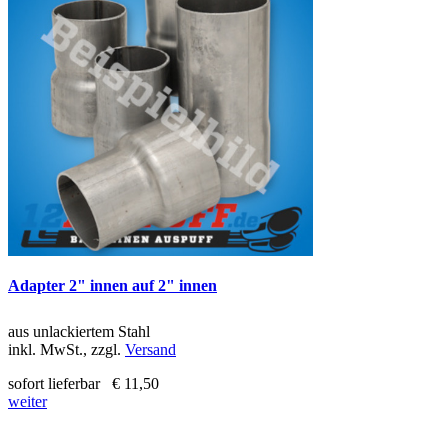
Adapter 2" innen auf 2" innen
aus unlackiertem Stahl
inkl. MwSt., zzgl.
Versand
sofort lieferbar
€ 11,50
weiter