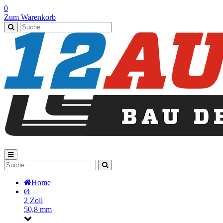
0
Zum Warenkorb
Home
Ø
2 Zoll
50,8 mm