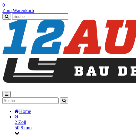
0
Zum Warenkorb
Home
Ø
2 Zoll
50,8 mm