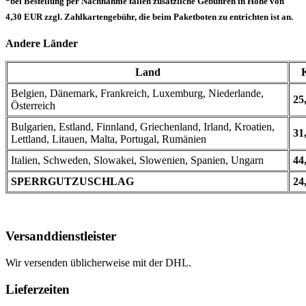
*bei Bestellung per Nachnahme fallen zusätzliche Gebühren in Höhe von
4,30 EUR zzgl. Zahlkartengebühr, die beim Paketboten zu entrichten ist an.
Andere Länder
Land
Belgien, Dänemark, Frankreich, Luxemburg, Niederlande,
25
Österreich
Bulgarien, Estland, Finnland, Griechenland, Irland, Kroatien,
31
Lettland, Litauen, Malta, Portugal, Rumänien
Italien, Schweden, Slowakei, Slowenien, Spanien, Ungarn
44
SPERRGUTZUSCHLAG
24
Versanddienstleister
Wir versenden üblicherweise mit der DHL.
Lieferzeiten