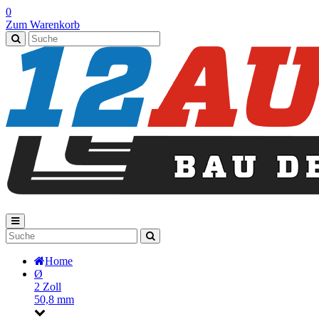
0
Zum Warenkorb
Home
Ø
2 Zoll
50,8 mm