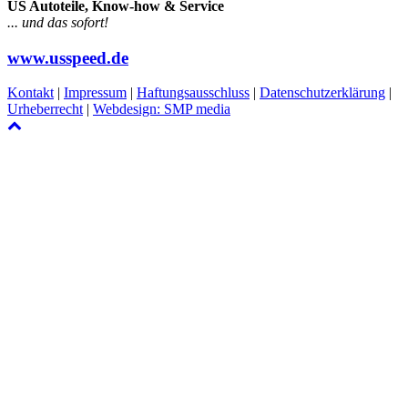
US Autoteile, Know-how & Service
... und das sofort!
www.usspeed.de
Kontakt
|
Impressum
|
Haftungsausschluss
|
Datenschutzerklärung
|
Urheberrecht
|
Webdesign: SMP media