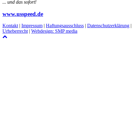
... und das sofort!
www.usspeed.de
Kontakt
|
Impressum
|
Haftungsausschluss
|
Datenschutzerklärung
|
Urheberrecht
|
Webdesign: SMP media