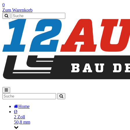
0
Zum Warenkorb
Home
Ø
2 Zoll
50,8 mm