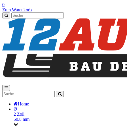
0
Zum Warenkorb
Home
Ø
2 Zoll
50,8 mm