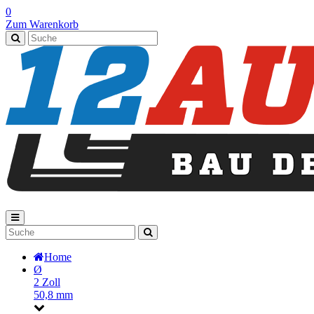
0
Zum Warenkorb
Home
Ø
2 Zoll
50,8 mm