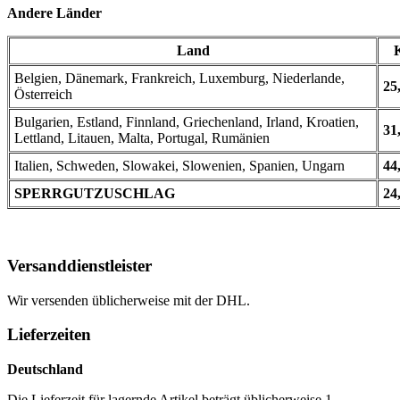
Andere Länder
Land
Belgien, Dänemark, Frankreich, Luxemburg, Niederlande,
25
Österreich
Bulgarien, Estland, Finnland, Griechenland, Irland, Kroatien,
31
Lettland, Litauen, Malta, Portugal, Rumänien
Italien, Schweden, Slowakei, Slowenien, Spanien, Ungarn
44
SPERRGUTZUSCHLAG
24
Versanddienstleister
Wir versenden üblicherweise mit der DHL.
Lieferzeiten
Deutschland
Die Lieferzeit für lagernde Artikel beträgt üblicherweise 1-