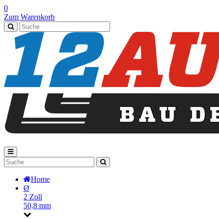
0
Zum Warenkorb
Home
Ø
2 Zoll
50,8 mm