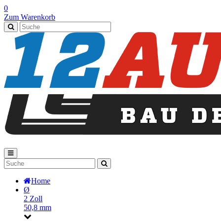
0
Zum Warenkorb
Home
Ø
2 Zoll
50,8 mm