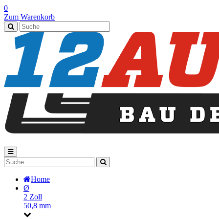
0
Zum Warenkorb
Home
Ø
2 Zoll
50,8 mm