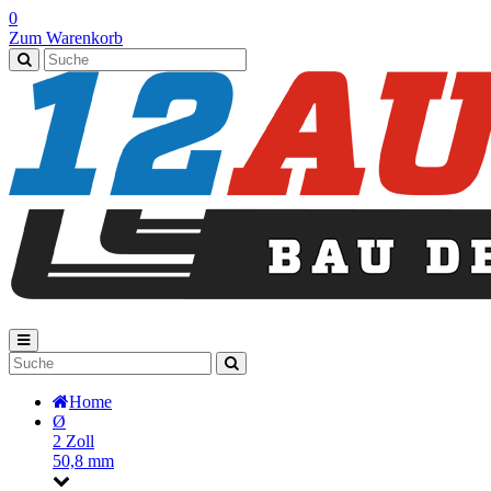
0
Zum Warenkorb
Home
Ø
2 Zoll
50,8 mm