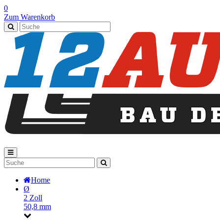
0
Zum Warenkorb
Home
Ø
2 Zoll
50,8 mm