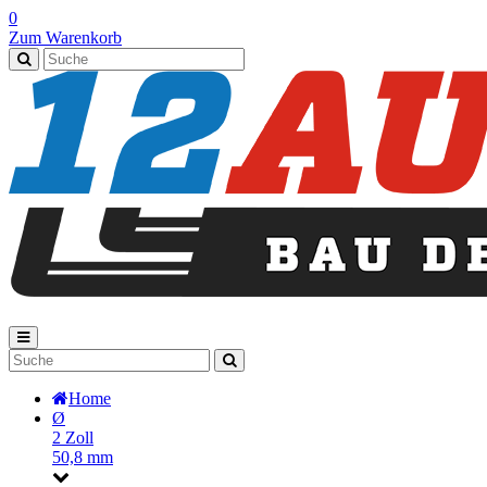
0
Zum Warenkorb
Home
Ø
2 Zoll
50,8 mm