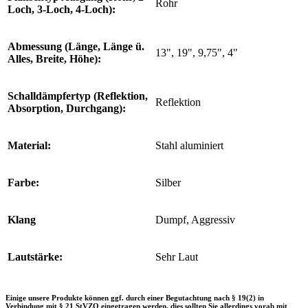
Rohr
Loch, 3-Loch, 4-Loch):
Abmessung (Länge, Länge ü.
13", 19", 9,75", 4"
Alles, Breite, Höhe):
Schalldämpfertyp (Reflektion,
Reflektion
Absorption, Durchgang):
Material:
Stahl aluminiert
Farbe:
Silber
Klang
Dumpf, Aggressiv
Lautstärke:
Sehr Laut
Einige unsere Produkte können ggf. durch einer Begutachtung nach § 19(2) in
Verbindung mit § 21 StVZO eingetragen werden, dies sollten Sie allerdings vorab mit