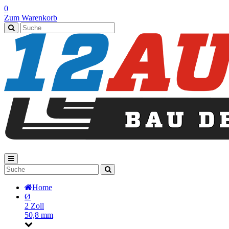
0
Zum Warenkorb
Home
Ø
2 Zoll
50,8 mm