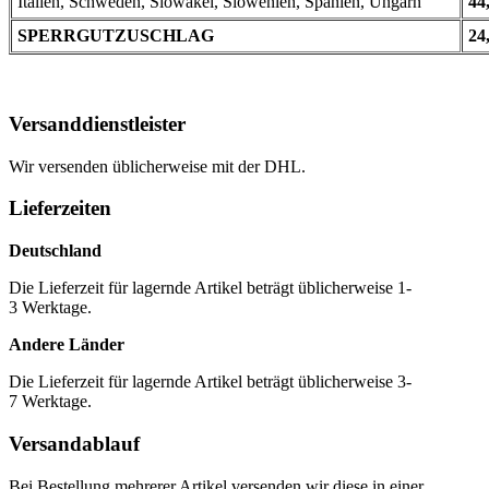
Italien, Schweden, Slowakei, Slowenien, Spanien, Ungarn
44
SPERRGUTZUSCHLAG
24
Versanddienstleister
Wir versenden üblicherweise mit der DHL.
Lieferzeiten
Deutschland
Die Lieferzeit für lagernde Artikel beträgt üblicherweise 1-
3 Werktage.
Andere Länder
Die Lieferzeit für lagernde Artikel beträgt üblicherweise 3-
7 Werktage.
Versandablauf
Bei Bestellung mehrerer Artikel versenden wir diese in einer