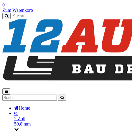
0
Zum Warenkorb
Home
Ø
2 Zoll
50,8 mm