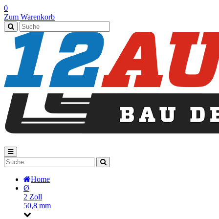
0
Zum Warenkorb
Home
Ø
2 Zoll
50,8 mm