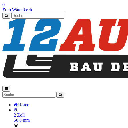
0
Zum Warenkorb
Home
Ø
2 Zoll
50,8 mm