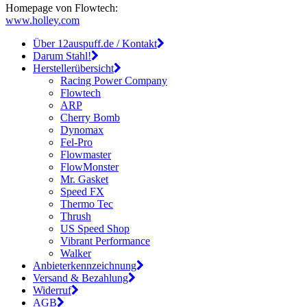
Homepage von Flowtech:
www.holley.com
Über 12auspuff.de / Kontakt
Darum Stahl!
Herstellerübersicht
Racing Power Company
Flowtech
ARP
Cherry Bomb
Dynomax
Fel-Pro
Flowmaster
FlowMonster
Mr. Gasket
Speed FX
Thermo Tec
Thrush
US Speed Shop
Vibrant Performance
Walker
Anbieterkennzeichnung
Versand & Bezahlung
Widerruf
AGB