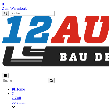
0
Zum Warenkorb
Home
Ø
2 Zoll
50,8 mm