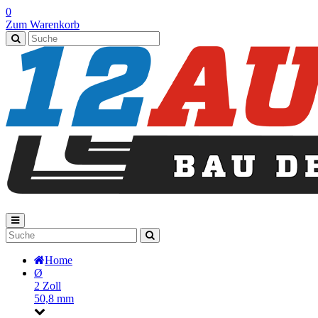
0
Zum Warenkorb
Home
Ø
2 Zoll
50,8 mm