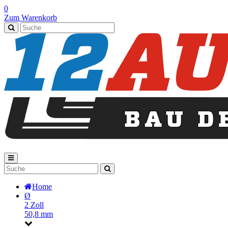
0
Zum Warenkorb
Home
Ø
2 Zoll
50,8 mm