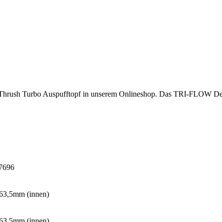
ieser Thrush Turbo Auspufftopf in unserem Onlineshop. Das TRI-FLOW De
7696
 63,5mm (innen)
 63,5mm (innen)