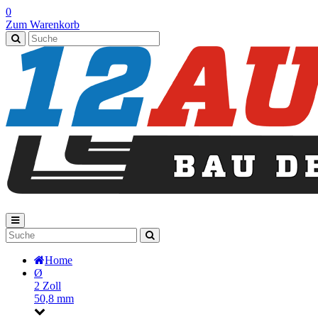
0
Zum Warenkorb
Home
Ø
2 Zoll
50,8 mm