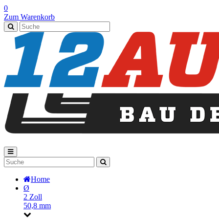
0
Zum Warenkorb
Home
Ø
2 Zoll
50,8 mm