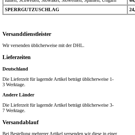
Italien, Schweden, Slowakei, Slowenien, Spanien, Ungarn
44
SPERRGUTZUSCHLAG
24
Versanddienstleister
Wir versenden üblicherweise mit der DHL.
Lieferzeiten
Deutschland
Die Lieferzeit für lagernde Artikel beträgt üblicherweise 1-
3 Werktage.
Andere Länder
Die Lieferzeit für lagernde Artikel beträgt üblicherweise 3-
7 Werktage.
Versandablauf
Bei Bestellung mehrerer Artikel versenden wir diese in einer