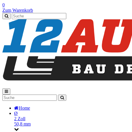
0
Zum Warenkorb
Home
Ø
2 Zoll
50,8 mm