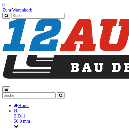
0
Zum Warenkorb
Home
Ø
2 Zoll
50,8 mm