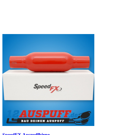
SpeedFX Auspuffbirne