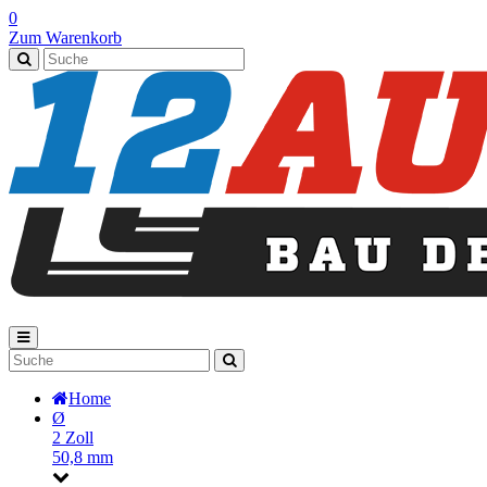
0
Zum Warenkorb
Home
Ø
2 Zoll
50,8 mm